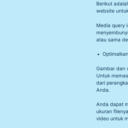
Berikut adal
website untuk
Media query 
menyembunyika
atau sama de
Optimalka
Gambar dan v
Untuk memas
dari perangk
Anda.
Anda dapat m
ukuran filen
video untuk 