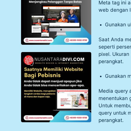
Meta tag ini
web dengan l
Gunakan uk
Saat Anda men
seperti perse
pixel. Ukuran
perangkat.
Gunakan m
Media query 
menentukan g
Untuk membua
query untuk m
perangkat.