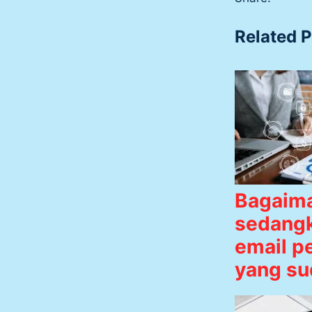
Related P
Bagaima
sedangk
email p
yang su