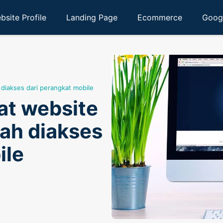
bsite Profile
Landing Page
Ecommerce
Goog
iakses dari perangkat mobile
t website
ah diakses
ile