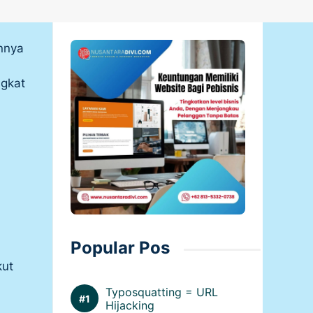
nnya
gkat
Popular Pos
kut
Typosquatting = URL
Hijacking