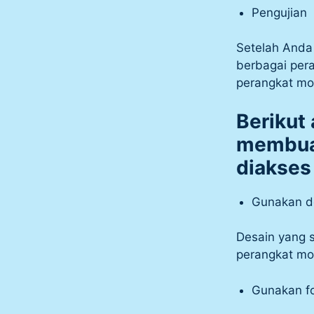
Pengujian
Setelah Anda
berbagai per
perangkat mob
Berikut
membuat
diakses
Gunakan de
Desain yang s
perangkat mob
Gunakan f