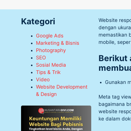
Kategori
Website resp
dengan ukuran
memastikan b
Google Ads
mobile, seper
Marketing & Bisnis
Photography
Berikut
SEO
Sosial Media
membuat
Tips & Trik
Video
Gunakan m
Website Development
& Design
Meta tag vie
bagaimana b
website resp
ke dalam do