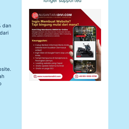
longer supported”
% dan
dari
site.
ah
o