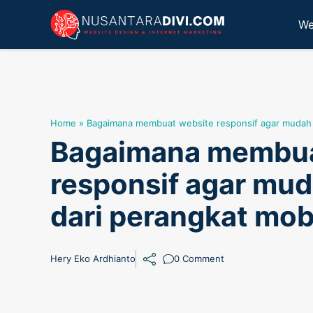
Skip
We
to
content
Home
»
Bagaimana membuat website responsif agar mudah d
Bagaimana membua
responsif agar mud
dari perangkat mob
Hery Eko Ardhianto
0 Comment