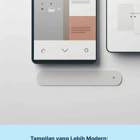
Tampilan yang Lebih Modern: