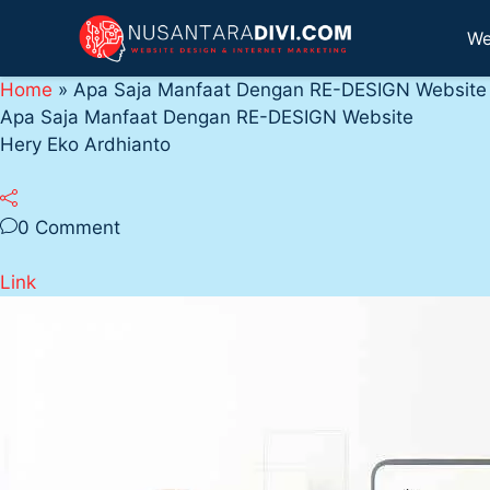
Skip
We
to
content
Home
»
Apa Saja Manfaat Dengan RE-DESIGN Website
Apa Saja Manfaat Dengan RE-DESIGN Website
Hery Eko Ardhianto
0 Comment
Link