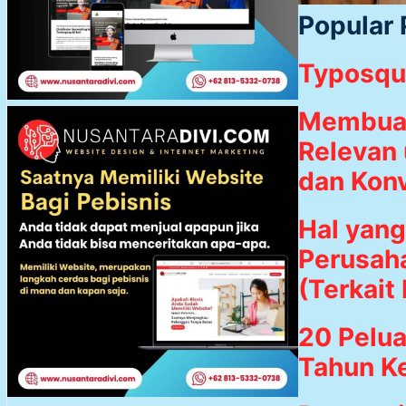
Popular 
Typosqua
Membuat
Relevan 
dan Konv
Hal yang
Perusah
(Terkait
20 Pelua
Tahun K