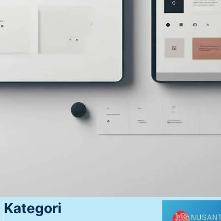
Kategori