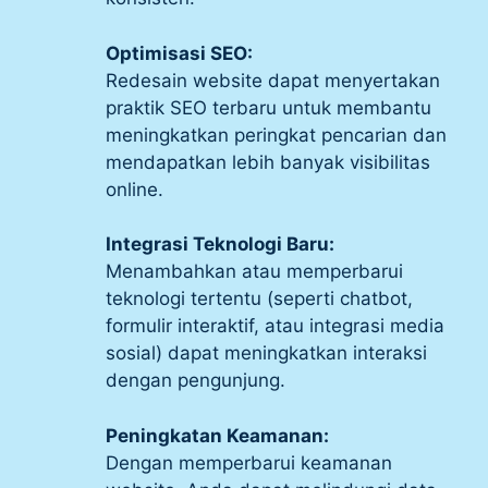
Optimisasi SEO:
Redesain website dapat menyertakan
praktik SEO terbaru untuk membantu
meningkatkan peringkat pencarian dan
mendapatkan lebih banyak visibilitas
online.
Integrasi Teknologi Baru:
Menambahkan atau memperbarui
teknologi tertentu (seperti chatbot,
formulir interaktif, atau integrasi media
sosial) dapat meningkatkan interaksi
dengan pengunjung.
Peningkatan Keamanan:
Dengan memperbarui keamanan