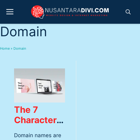
Skip
Menu
to
content
Domain
Home
»
Domain
The 7
Characteris
tics of
Domain names are