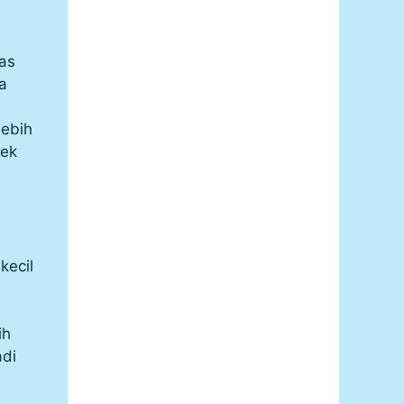
as
a
lebih
rek
kecil
ih
adi