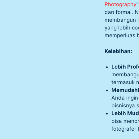
Photography
dan formal. 
membangun ide
yang lebih c
memperluas b
Kelebihan:
Lebih Prof
membangun
termasuk m
Memudahka
Anda ingin
bisnisnya 
Lebih Mud
bisa menonj
fotografer