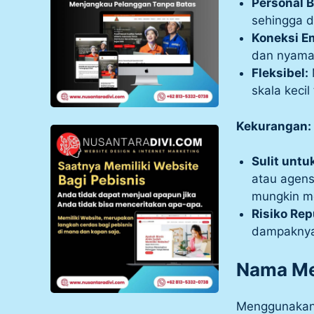
Personal 
sehingga d
Koneksi E
dan nyaman
Fleksibel:
skala kecil
Kekurangan:
Sulit untuk
atau agens
mungkin me
Risiko Rep
dampaknya 
Nama Me
Menggunakan 