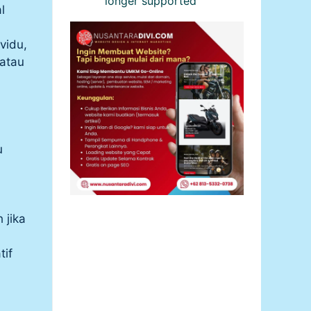
longer supported”
l
vidu,
 atau
u
 jika
tif