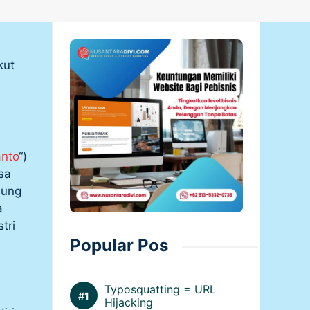
kut
anto
“)
sa
sung
a
tri
Popular Pos
Typosquatting = URL
Hijacking