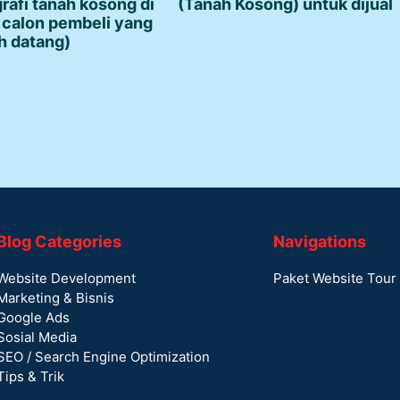
rafi tanah kosong di
(Tanah Kosong) untuk dijual
 calon pembeli yang
h datang)
Blog Categories
Navigations
Website Development
Paket Website Tour 
Marketing & Bisnis
Google Ads
Sosial Media
SEO / Search Engine Optimization
Tips & Trik