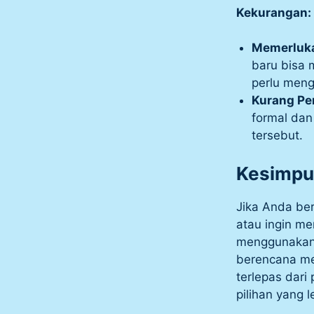
Kekurangan:
Memerluka
baru bisa 
perlu meng
Kurang Pe
formal dan 
tersebut.
Kesimpu
Jika Anda ber
atau ingin m
menggunakan 
berencana mem
terlepas dari
pilihan yang l