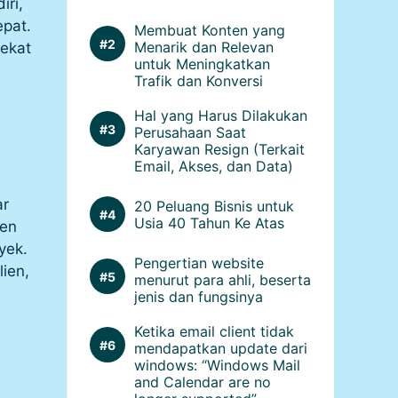
ri,
epat.
Membuat Konten yang
Menarik dan Relevan
dekat
untuk Meningkatkan
Trafik dan Konversi
Hal yang Harus Dilakukan
Perusahaan Saat
Karyawan Resign (Terkait
Email, Akses, dan Data)
ar
20 Peluang Bisnis untuk
Usia 40 Tahun Ke Atas
ien
yek.
Pengertian website
ien,
menurut para ahli, beserta
jenis dan fungsinya
Ketika email client tidak
mendapatkan update dari
windows: “Windows Mail
and Calendar are no