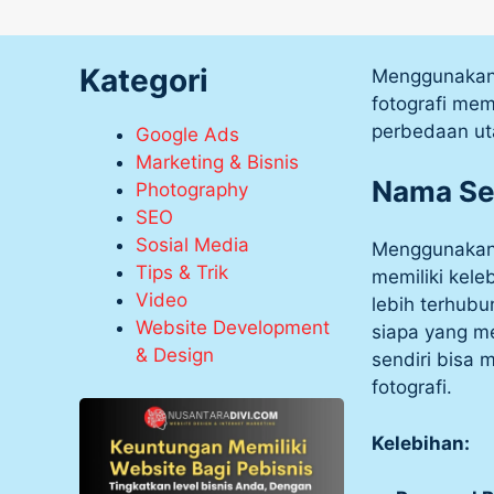
Kategori
Menggunakan 
fotografi mem
perbedaan u
Google Ads
Marketing & Bisnis
Nama Se
Photography
SEO
Sosial Media
Menggunakan 
Tips & Trik
memiliki kele
Video
lebih terhubu
Website Development
siapa yang m
& Design
sendiri bisa 
fotografi.
Kelebihan: