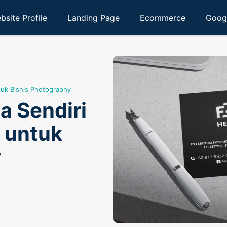
bsite Profile
Landing Page
Ecommerce
Goog
uk Bisnis Photography
 Sendiri
 untuk
y